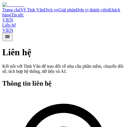
Trang chủ
Về Tinh Vân
Dịch vụ
Giải pháp
Đơn vị thành viên
Khách
hàng
Tin tức
VI
EN
Liên hệ
VI
EN
Liên hệ
Kết nối với Tinh Vân để trao đổi về nhu cầu phần mềm, chuyển đổi
số, tích hợp hệ thống, dữ liệu và AI.
Thông tin liên hệ